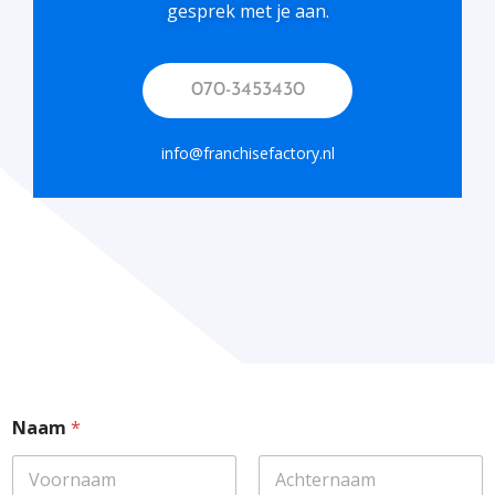
gesprek met je aan.
070-3453430
info@franchisefactory.nl
Naam
*