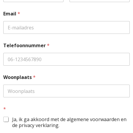
Voornaam
Achternaam
Email
*
Telefoonnummer
*
Woonplaats
*
N
*
a
a
Ja, ik ga akkoord met de algemene voorwaarden en
m
de privacy verklaring.
*