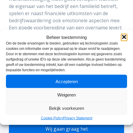
de eigenaar van het bedrijf een familielid betreft,
spelen er naast financiële uitkomsten van de
bedrijfswaardering ook emotionele aspecten mee.
Een goede voorbereiding van een overname levert
altijd meer op. Wil je zeker weten dat je niet teveel
Beheer toestemming
betaalt voor de bedrijfsovername? Schakel dan één
Om de beste ervaringen te bieden, gebruiken wij technologieën zoals
van onze specialisten in.
cookies om informatie over je apparaat op te slaan en/of te raadplegen.
Door in te stemmen met deze technologieën kunnen wij gegevens zoals
surfgedrag of unieke ID's op deze site verwerken. Als je geen toestemming
geeft of uw toestemming intrekt, kan dit een nadelige invloed hebben op
bepaalde functies en mogelijkheden.
Accepteren
Weigeren
Bekijk voorkeuren
Meer informatie?
Cookie Policy
Privacy Statement
Wij gaan graag het