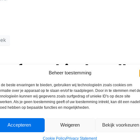
oek
een franchisehandb
Beheer toestemming
de beste ervaringen te bieden, gebruiken wij technologieën zoals cookies om
ormatie over je apparaat op te slaan en/of te raadplegen. Door in te stemmen met d
hnologieën kunnen wij gegevens zoals surfgedrag of unieke ID's op deze site
werken. Als je geen toestemming geeft of uw toestemming intrekt, kan dit een nade
loed hebben op bepaalde functies en mogelijkheden.
Accepteren
Weigeren
Bekijk voorkeuren
Cookie Policy
Privacy Statement