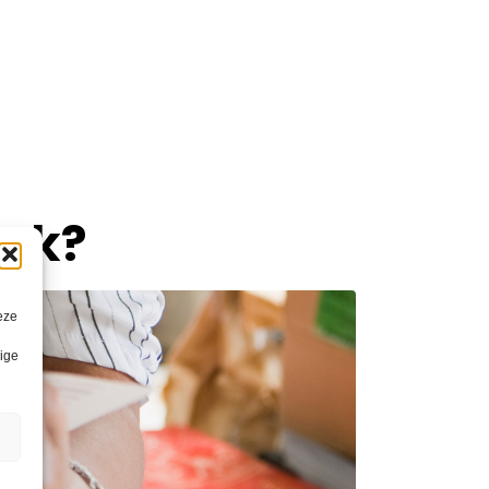
oek?
eze
lige