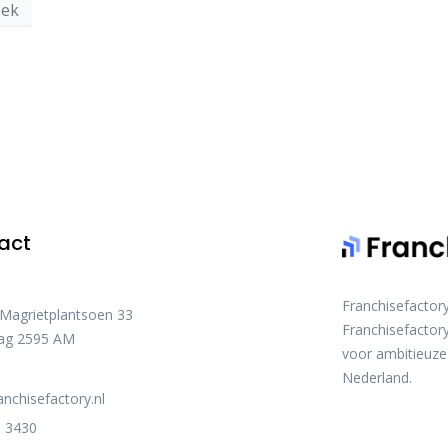
oek
act
Franchisefactor
 Magrietplantsoen 33
Franchisefactory
ag 2595 AM
voor ambitieuze
Nederland.
anchisefactory.nl
 3430