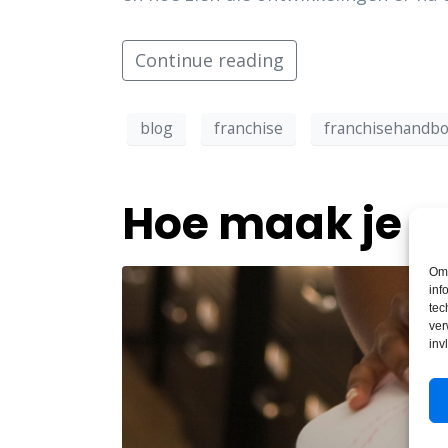
Continue reading
blog
franchise
franchisehandb
Hoe maak je 
Om 
inf
tec
ver
inv