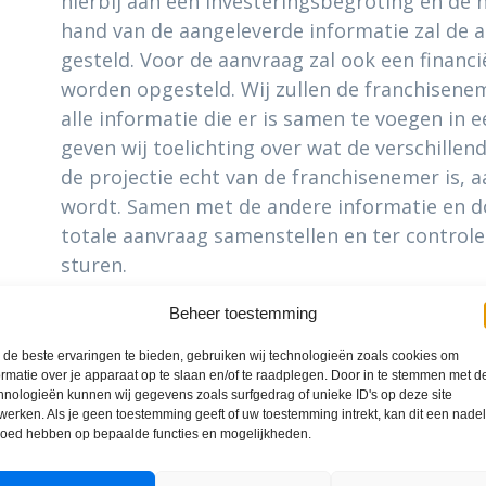
hierbij aan een investeringsbegroting en de
hand van de aangeleverde informatie zal de
gesteld. Voor de aanvraag zal ook een financ
worden opgesteld. Wij zullen de franchisene
alle informatie die er is samen te voegen in 
geven wij toelichting over wat de verschillen
de projectie echt van de franchisenemer is, a
wordt. Samen met de andere informatie en 
totale aanvraag samenstellen en ter control
sturen.
Beheer toestemming
de beste ervaringen te bieden, gebruiken wij technologieën zoals cookies om
ormatie over je apparaat op te slaan en/of te raadplegen. Door in te stemmen met d
hnologieën kunnen wij gegevens zoals surfgedrag of unieke ID's op deze site
werken. Als je geen toestemming geeft of uw toestemming intrekt, kan dit een nade
loed hebben op bepaalde functies en mogelijkheden.