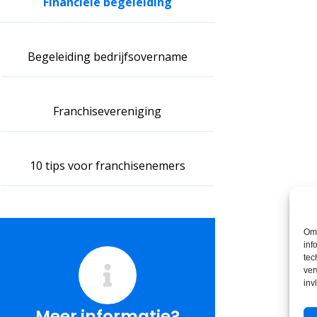
Financiële begeleiding
Begeleiding bedrijfsovername
Franchisevereniging
10 tips voor franchisenemers
Om 
inf
tec
ver
inv
Meer informatie?