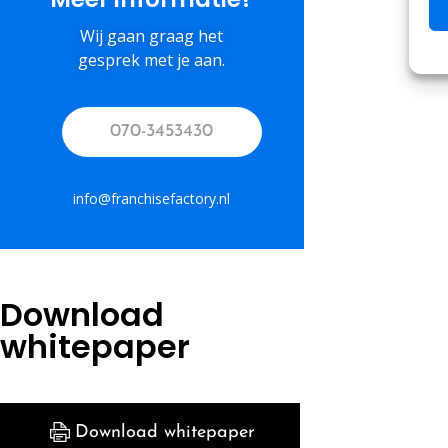
Wij gaan graag het
gesprek met je aan.
070-3453430
info@franchisefactory.nl
Download
whitepaper
Download whitepaper