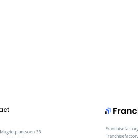
act
Franchisefactor
 Magrietplantsoen 33
Franchisefactory