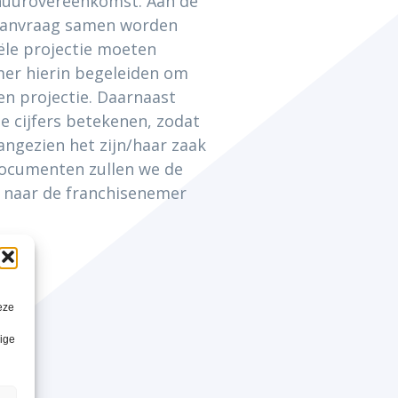
 huurovereenkomst. Aan de
 aanvraag samen worden
iële projectie moeten
mer hierin begeleiden om
een projectie. Daarnaast
de cijfers betekenen, zodat
angezien het zijn/haar zaak
documenten zullen we de
e naar de franchisenemer
eze
lige