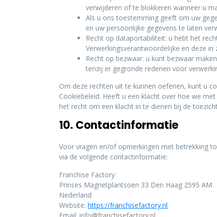
verwijderen of te blokkeren wanneer u maa
Als u ons toestemming geeft om uw gegev
en uw persoonlijke gegevens te laten verw
Recht op dataportabiliteit: u hebt het rec
Verwerkingsverantwoordelijke en deze in 
Recht op bezwaar: u kunt bezwaar maken
tenzij er gegronde redenen voor verwerkin
Om deze rechten uit te kunnen oefenen, kunt u co
Cookiebeleid. Heeft u een klacht over hoe we met
het recht om een klacht in te dienen bij de toezic
10. Contactinformatie
Voor vragen en/of opmerkingen met betrekking to
via de volgende contactinformatie:
Franchise Factory
Prinses Magrietplantsoen 33 Den Haag 2595 AM
Nederland
Website:
https://franchisefactory.nl
Email:
info@
franchisefactory.nl