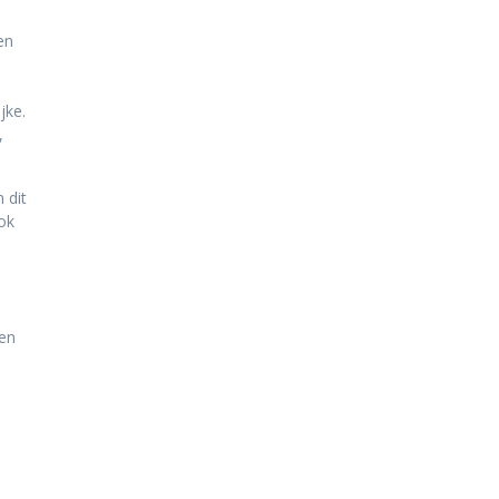
en
jke.
,
 dit
ok
men