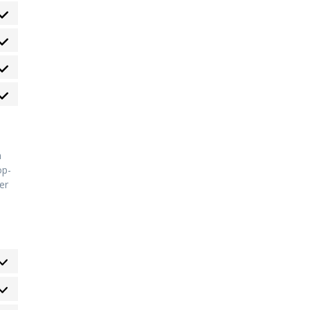
n
op-
er