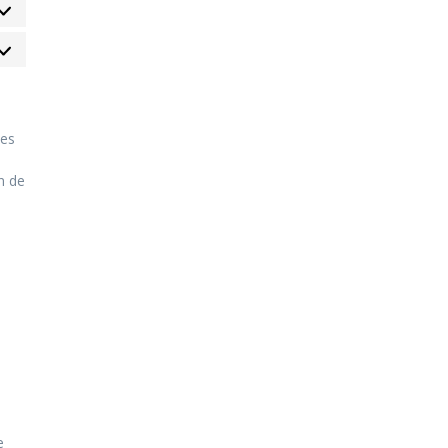
ies
n de
e