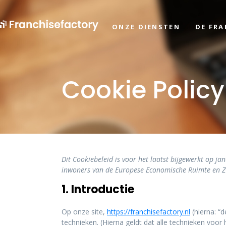
ONZE DIENSTEN
DE FR
Cookie Policy
Dit Cookiebeleid is voor het laatst bijgewerkt op j
inwoners van de Europese Economische Ruimte en Z
1. Introductie
Op onze site,
https://franchisefactory.nl
(hierna: “
technieken. (Hierna geldt dat alle technieken voo