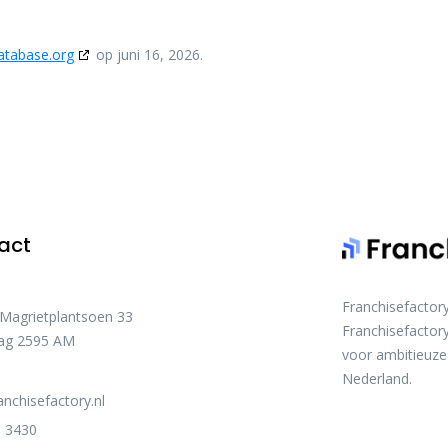
atabase.org
op juni 16, 2026.
act
Franchisefactor
 Magrietplantsoen 33
Franchisefactory
ag 2595 AM
voor ambitieuze
Nederland.
anchisefactory.nl
 3430