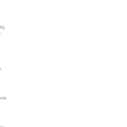
bij
e
.
ende