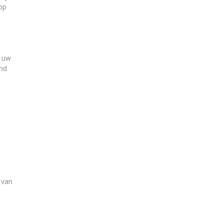
op
p uw
end
 van