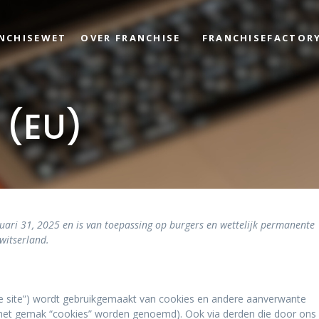
ANCHISEWET
OVER FRANCHISE
FRANCHISEFACTOR
 (EU)
anuari 31, 2025 en is van toepassing op burgers en wettelijk permanente
witserland.
de site”) wordt gebruikgemaakt van cookies en andere aanverwante
r het gemak “cookies” worden genoemd). Ook via derden die door ons 